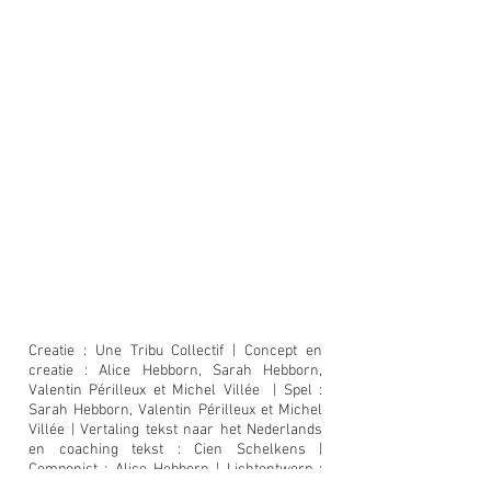
Creatie : Une Tribu Collectif | Concept en
creatie : Alice Hebborn, Sarah Hebborn,
Valentin Périlleux et Michel Villée | Spel :
Sarah Hebborn, Valentin Périlleux et Michel
Villée | Vertaling tekst naar het Nederlands
en coaching tekst : Cien Schelkens |
Componist : Alice Hebborn | Lichtontwerp :
Octavie Piéron | Licht: Karl Autrique / Octavie