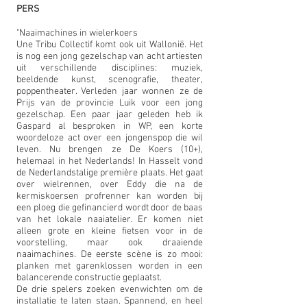
PERS
"Naaimachines in wielerkoers
Une Tribu Collectif komt ook uit Wallonië. Het
is nog een jong gezelschap van acht artiesten
uit verschillende disciplines: muziek,
beeldende kunst, scenografie, theater,
poppentheater. Verleden jaar wonnen ze de
Prijs van de provincie Luik voor een jong
gezelschap. Een paar jaar geleden heb ik
Gaspard al besproken in WP, een korte
woordeloze act over een jongenspop die wil
leven. Nu brengen ze De Koers (10+),
helemaal in het Nederlands! In Hasselt vond
de Nederlandstalige première plaats. Het gaat
over wielrennen, over Eddy die na de
kermiskoersen profrenner kan worden bij
een ploeg die gefinancierd wordt door de baas
van het lokale naaiatelier. Er komen niet
alleen grote en kleine fietsen voor in de
voorstelling, maar ook draaiende
naaimachines. De eerste scène is zo mooi:
planken met garenklossen worden in een
balancerende constructie geplaatst.
De drie spelers zoeken evenwichten om de
installatie te laten staan. Spannend, en heel