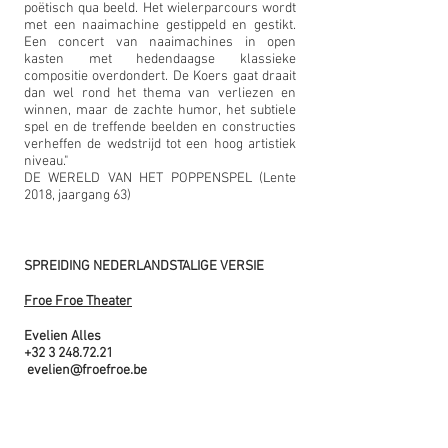
poëtisch qua beeld. Het wielerparcours wordt
met een naaimachine gestippeld en gestikt.
Een concert van naaimachines in open
kasten met hedendaagse klassieke
compositie overdondert. De Koers gaat draait
dan wel rond het thema van verliezen en
winnen, maar de zachte humor, het subtiele
spel en de treffende beelden en constructies
verheffen de wedstrijd tot een hoog artistiek
niveau."
DE WERELD VAN HET POPPENSPEL (Lente
2018, jaargang 63)
SPREIDING NEDERLANDSTALIGE VERSIE
Froe Froe Theater
Evelien Alles
+32 3 248.72.21
evelien@froefroe.be