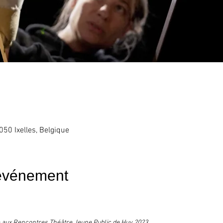
050 Ixelles, Belgique
'événement
se aux Rencontres Théâtre Jeune Public de Huy 2023