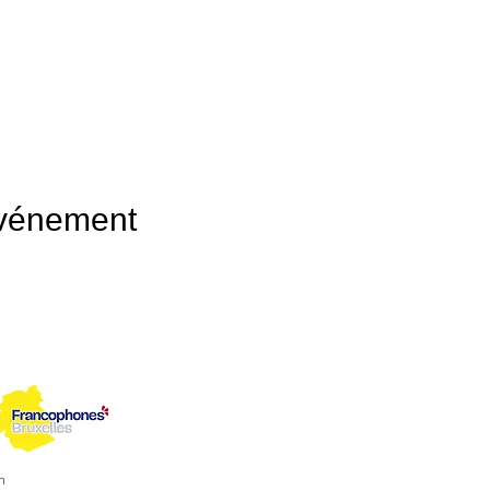
événement
n