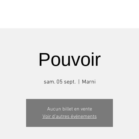
ours
Spectacles
Agenda
Pouvoir
sam. 05 sept.
  |  
Marni
Aucun billet en vente
Voir d'autres événements