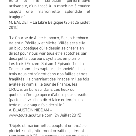
Belle et fine cohésion performative
artisanale, d’un tracé à la machine à coudre
jusqu’à une marionnette splendide et
tragique."
M. BAUDET – La Libre Belgique (25 et 26 juillet
2015)
"La Course de Alice Hebborn, Sarah Hebborn,
Valentin Périlleux et Michel Villée sera elle
un bijou poétique où le dessin se créera en
direct pour nous voir tous être scotchés par
deux petits coureurs cyclistes en plomb.
Les trois (Frozen, Saison 1 Episode 1 et La
Course) sont des capteurs de sociétés. Les
trois nous entraînent dans nos failles et nos
fragilités. Ils charrient des images milles fois
avalée et vomis : le tour de France, les
CROUS, un bureau. Dans ces lieux du
quotidien l’image opère d’abord pour ensuite
(parfois devrait-on dire) faire entendre un
texte qui a chaque fois déraille."
A. BLAUSTEIN NIDDAM –
www.toutelaculture.com
(24 Juillet 2015)
"Objets et marionnettes peuplent un théâtre
pluriel, subtil, infiniment créatif et joliment