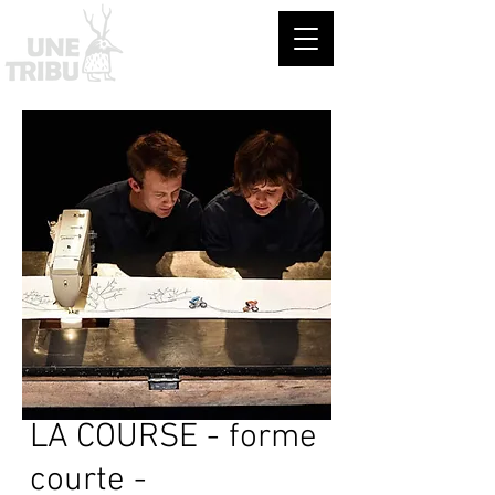
© A.Piemme/AML
Spectacle à partir de 10 ans
Durée : 20min
LA COURSE - forme
courte -