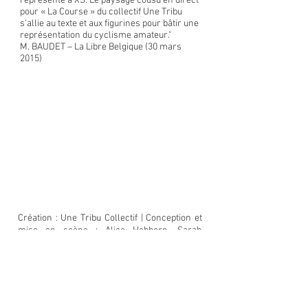
représenté à XS. Le paysage cousu en direct
pour « La Course » du collectif Une Tribu
s’allie au texte et aux figurines pour bâtir une
représentation du cyclisme amateur."
M. BAUDET – La Libre Belgique (30 mars
2015)
Création : Une Tribu Collectif | Conception et
mise en scène : Alice Hebborn, Sarah
Hebborn, Valentin Périlleux et Michel Villée |
Interprétation : Sarah Hebborn, Valentin
Périlleux et Michel Villée | Création sonore :
Alice Hebborn | Création lumière : Octavie
Piéron | Scénographie et marionnettes :
Valentin Périlleux | Regards extérieurs :