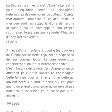
La Course, premier projet d'Une Tribu, est le
point d'équilibre entre les disciplines
hétéroclites des membres du collectif. Objets,
marionnette, machine à coudre, texte et
musique sont les supports d'une démarche
artisanale qui se développe à son propre
rythme sur le plateau pour raconter l'histoire
d'Eddy, héros cycliste
régional.
A lʼaide dʼune machine à coudre les ouvriers
de lʼusine textile Ketel rejouent la disparition
de leur coureur favori. Ils questionnent un
renoncement pour eux incompréhensible.
Cʼest lʼhistoire de la fuite dʼun champion quʼon
attendait pour enfin sabrer le champagne.
Cette fuite qui pourrait être la nôtre, celle qui
advient parfois quand le sens nʼy est plus,
quand on prend conscience quʼon ne suit pas
notre route mais bien celle tracée par « les
autres ».
PRESSE