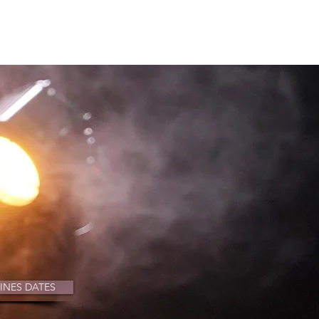
Stages
More
INES DATES