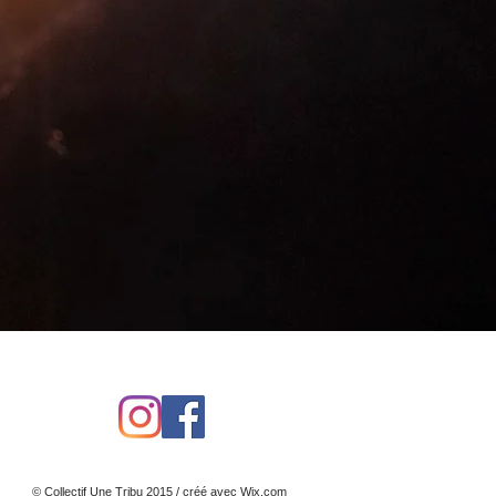
© Collectif Une Tribu 2015 / créé avec
Wix.com